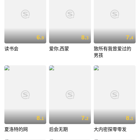
6.
8.
7.
9
3
4
读书会
爱你,西蒙
致所有我曾爱过的
男孩
8.
7.
8.
1
2
1
夏洛特的网
后会无期
大内密探零零发