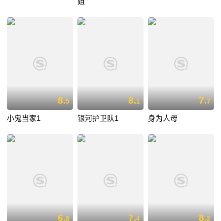
姐
8.
8.
7.
5
1
7
小鬼当家1
银河护卫队1
身为人母
6.
7.
8.
8
4
2