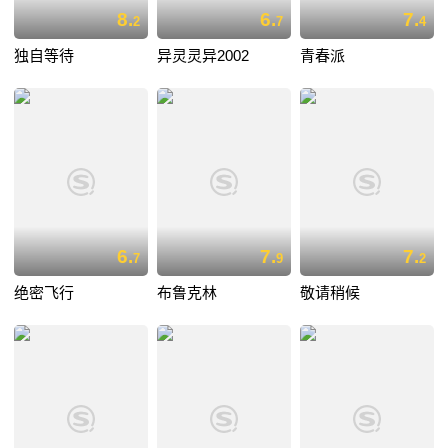
8.
6.
7.
2
7
4
独自等待
异灵灵异2002
青春派
6.
7.
7.
7
9
2
绝密飞行
布鲁克林
敬请稍候