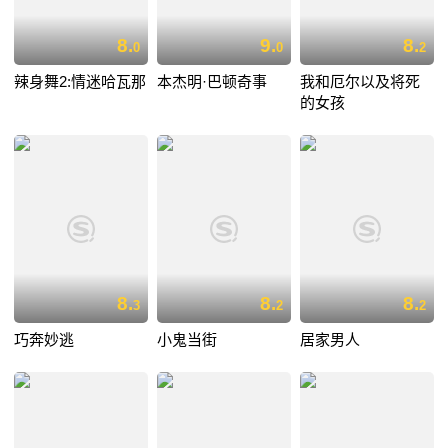
8.
9.
8.
0
0
2
辣身舞2:情迷哈瓦那
本杰明·巴顿奇事
我和厄尔以及将死
的女孩
8.
8.
8.
3
2
2
巧奔妙逃
小鬼当街
居家男人