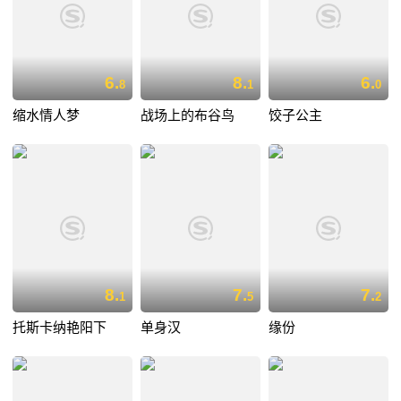
6.
8.
6.
8
1
0
缩水情人梦
战场上的布谷鸟
饺子公主
8.
7.
7.
1
5
2
托斯卡纳艳阳下
单身汉
缘份