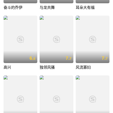
奋斗的乔伊
与龙共舞
耳朵大有福
6.
7.
7.
6
7
7
高兴
独领风骚
风流寡妇