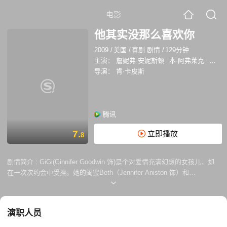
电影
他其实没那么喜欢你
2009
/
美国
/
喜剧 剧情
/
129分钟
主演：
詹妮弗·安妮斯顿
本·阿弗莱克
詹妮弗
导演：
肯·卡皮斯
腾讯
7.
立即播放
8
剧情简介 :
GiGi(Ginnifer Goodwin 饰)是个对爱情充满幻想的女孩儿，却
在一次次约会中受挫。她的闺蜜Beth（Jennifer Aniston 饰）和
Janine（Jennifer Connelly 饰）不断鼓励GiGi在感情中振奋起来，却各自
对爱情怀有遗憾。Beth与Neil（Ben Affleck 饰）同居七年，却一直未能等
来期待的那枚婚戒。Janine的敏感让她与Ben（Bradley Cooper 饰）的婚
演职人员
姻陷入僵局，而Ben与歌手Anna（Scarlett Johansson 饰）的婚外情更是
给他们的婚姻雪上加霜。Anna一边拒绝拥趸Conor（Kevin Connolly 饰）