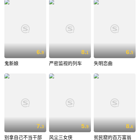
6.
8.
6.
9
1
5
鬼新娘
严密监视的列车
失明恋曲
7.
5.
8.
3
9
6
别拿自己不当干部
风尘三女侠
贫民窟的百万富翁