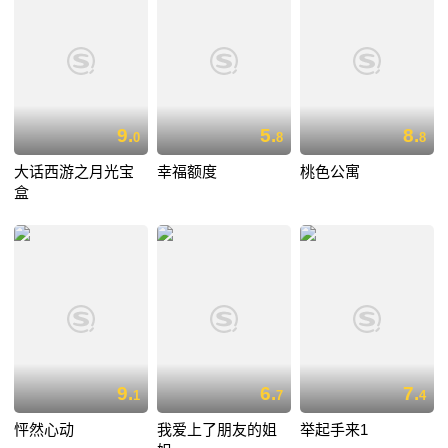
9.
5.
8.
0
8
8
大话西游之月光宝
幸福额度
桃色公寓
盒
9.
6.
7.
1
7
4
怦然心动
我爱上了朋友的姐
举起手来1