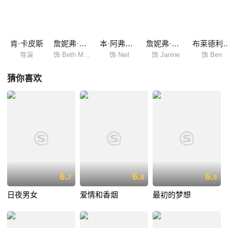
的示好，一边热情似火的期待Ben离开Janine，可是Ben真的能离开
Janine来到她的身边么？另一方面Anna的好友Mary（Drew Barrymore...
肯·卡皮斯
詹妮弗·安妮斯顿
本·阿弗莱克
詹妮弗·康纳利
布莱德利
导演
饰 Beth Murphy
饰 Neil
饰 Janine
饰 Ben
猜你喜欢
6.
6.
6.
7
8
9
日夜男女
爱情和香烟
最初的梦想