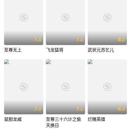
7.
7.
8.
5
6
2
至尊无上
飞龙猛将
武状元苏乞儿
7.
7.
6.
5
1
5
鼠胆龙威
至尊三十六计之偷
烂赌英雄
天换日