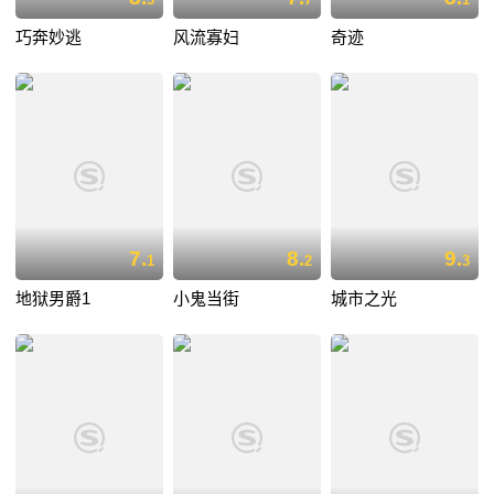
巧奔妙逃
风流寡妇
奇迹
7.
8.
9.
1
2
3
地狱男爵1
小鬼当街
城市之光