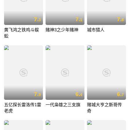
7.
7.
7.
3
1
8
黄飞鸿之铁鸡斗蜈
赌神3之少年赌神
城市猎人
蚣
7.
6.
6.
9
4
7
五亿探长雷洛传1雷
一代枭雄之三支旗
赌城大亨之新哥传
老虎
奇