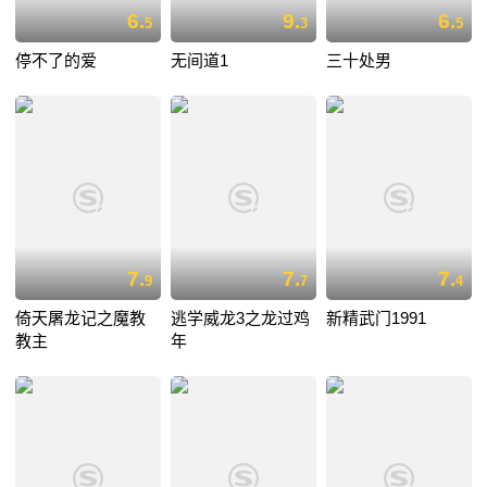
6.
9.
6.
5
3
5
停不了的爱
无间道1
三十处男
7.
7.
7.
9
7
4
倚天屠龙记之魔教
逃学威龙3之龙过鸡
新精武门1991
教主
年