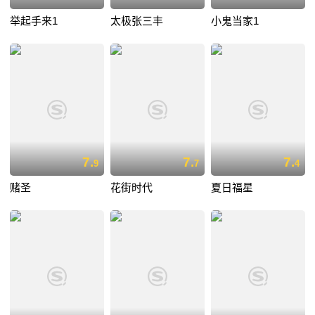
举起手来1
太极张三丰
小鬼当家1
7.
7.
7.
9
7
4
赌圣
花街时代
夏日福星