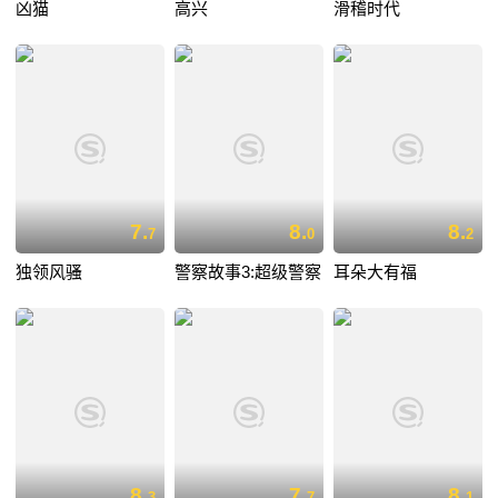
凶猫
高兴
滑稽时代
7.
8.
8.
7
0
2
独领风骚
警察故事3:超级警察
耳朵大有福
8.
7.
8.
3
7
1