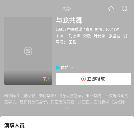
电影
与龙共舞
1991
/
中国香港
/
喜剧 剧情
/
108分钟
主演：
刘德华
张敏
叶德娴
张坚庭
翁虹
导演：
王晶
优酷
7.
立即播放
4
剧情简介 :
龙家俊（刘德华饰）出身大富之家，事业有成，不仅是公司的
董事长，还拥有数亿身价。只是感情方面一片空白，面对表妹（翁虹饰）
的迷恋无动于衷，却对一个偶然在路上看到的女子月光（张敏饰）动了
心。 原来月光与老妈（叶德娴饰）在大屿山经营茶餐厅，老妈有时候靠打
麻将出千赚点不易之财。无独有偶，月光又碰巧进了龙家俊的公司，成了
演职人员
他公司的女员工。 一次龙家俊和表妹游船河发生争执，被踢下海偶然混进
偷渡客中，被警察追赶，误打误撞进了月光的家。他于是将计就计扮成大