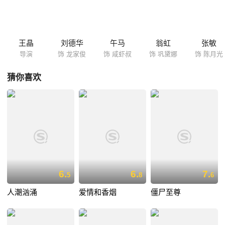
陆偷渡客在月光的小店里打起了工，而此时龙家俊的助手（吴孟达饰）正
到处找他......
王晶
刘德华
午马
翁虹
张敏
导演
饰 龙家俊
饰 咸虾叔
饰 巩黛娜
饰 陈月光
猜你喜欢
6.
6.
7.
5
8
6
人潮汹涌
爱情和香烟
僵尸至尊