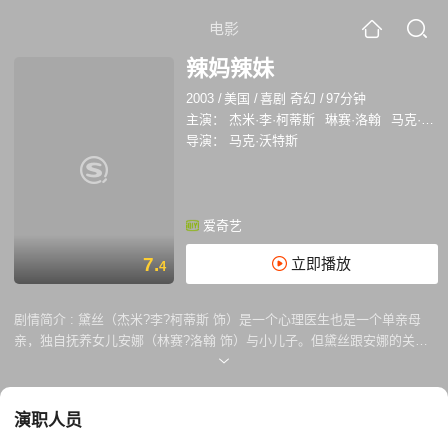
电影
辣妈辣妹
2003
/
美国
/
喜剧 奇幻
/
97分钟
主演：
杰米·李·柯蒂斯
琳赛·洛翰
马克·哈蒙
导演：
马克·沃特斯
爱奇艺
7.
立即播放
4
剧情简介 :
黛丝（杰米?李?柯蒂斯 饰）是一个心理医生也是一个单亲母
亲，独自抚养女儿安娜（林赛?洛翰 饰）与小儿子。但黛丝跟安娜的关系
一直不好，两人都看不惯对方的做法。这天她们再次争吵：为安娜乐队及
母亲再婚的事，表示如果换做是对方，事情就会有好的结果。没想到她们
读了一位奇怪老婆婆所给的小纸条后，竟然互换了身份。惊恐中她们不得
演职人员
不接受事实，互相配合做好各自的事，这期间经历的事，才让母女认识到
各自的生活，理解到各自的感受。但黛丝的婚礼就要进行了，身份还没法