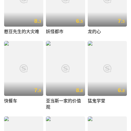
8.
6.
7.
3
5
5
憨豆先生的大灾难
妖怪都市
龙的心
7.
8.
6.
9
8
8
快餐车
亚当斯一家的价值
猛鬼学堂
观