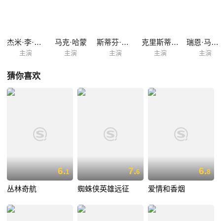
换回……
杰米·李·柯蒂斯
马克·哈蒙
斯蒂芬·托布罗斯基
克里斯蒂娜·怀道尔
瑞恩·马尔伽里尼
主演
主演
主演
主演
主演
猜你喜欢
6.
7.
6.
1
6
8
丛林奇航
蜘蛛侠英雄远征
爱情和香烟