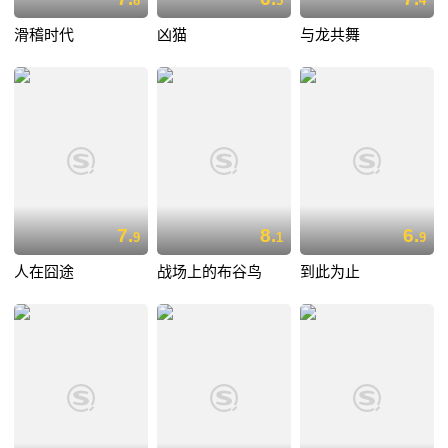
8
5
4
滑稽时代
凶猫
与龙共舞
7.
8.
6.
9
1
9
人在囧途
战场上的布谷鸟
到此为止