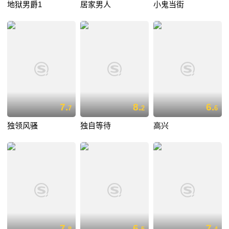
地狱男爵1
居家男人
小鬼当街
7.
8.
6.
7
2
6
独领风骚
独自等待
高兴
7.
6.
7.