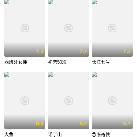
7.
7.
7.
3
9
3
西班牙女佣
初恋50次
长江七号
8.
8.
6.
8
0
7
大鱼
诺丁山
急冻奇侠