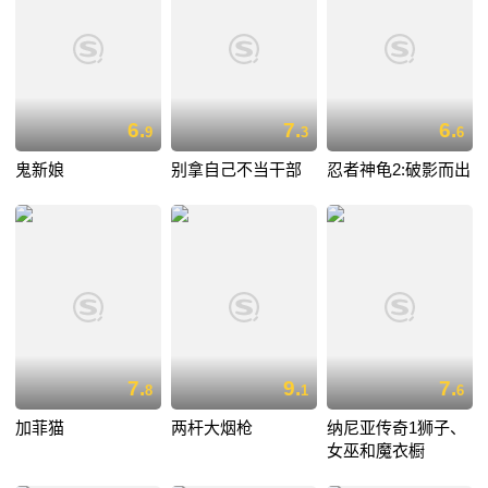
6.
7.
6.
9
3
6
鬼新娘
别拿自己不当干部
忍者神龟2:破影而出
7.
9.
7.
8
1
6
加菲猫
两杆大烟枪
纳尼亚传奇1狮子、
女巫和魔衣橱