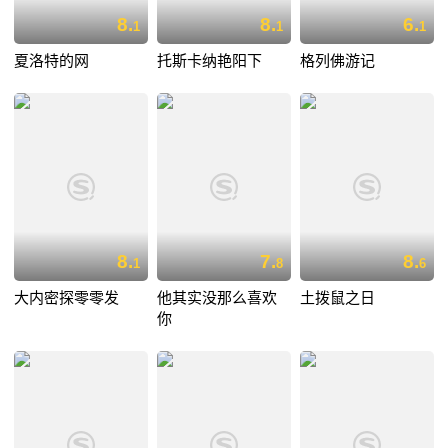
8.
8.
6.
1
1
1
夏洛特的网
托斯卡纳艳阳下
格列佛游记
8.
7.
8.
1
8
6
大内密探零零发
他其实没那么喜欢
土拨鼠之日
你