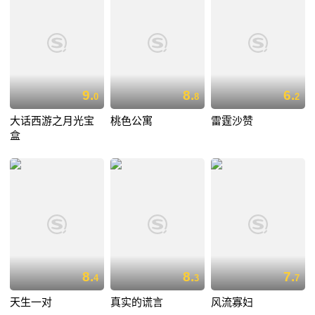
9.
8.
6.
0
8
2
大话西游之月光宝
桃色公寓
雷霆沙赞
盒
8.
8.
7.
4
3
7
天生一对
真实的谎言
风流寡妇