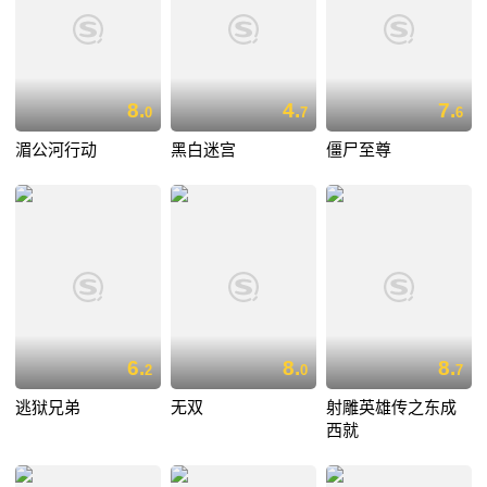
8.
4.
7.
0
7
6
湄公河行动
黑白迷宫
僵尸至尊
6.
8.
8.
2
0
7
逃狱兄弟
无双
射雕英雄传之东成
西就