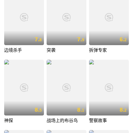
7.
7.
6.
8
9
2
边境杀手
突袭
拆弹专家
8.
8.
8.
5
1
2
神探
战场上的布谷鸟
警察故事