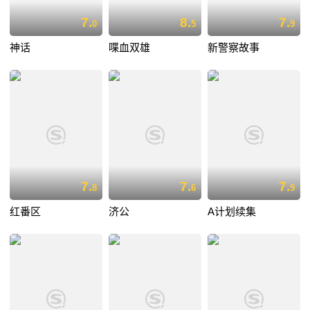
7.
8.
7.
0
5
9
神话
喋血双雄
新警察故事
7.
7.
7.
8
6
9
红番区
济公
A计划续集