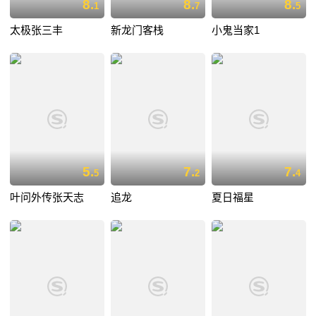
8.
8.
8.
1
7
5
太极张三丰
新龙门客栈
小鬼当家1
5.
7.
7.
5
2
4
叶问外传张天志
追龙
夏日福星