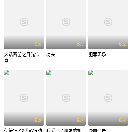
9.
8.
6.
0
9
2
大话西游之月光宝
功夫
犯罪现场
盒
6.
6.
6.
2
7
6
使徒行者2谍影行动
我爱上了朋友的姐
冷血追击