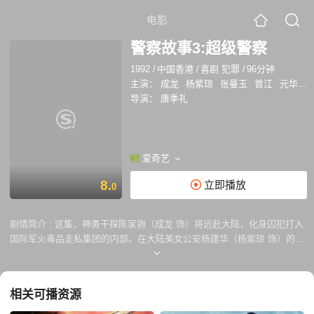
电影
警察故事3:超级警察
1992
/
中国香港
/
喜剧 犯罪
/
96分钟
主演：
成龙
杨紫琼
张曼玉
曾江
元华
董
导演：
唐季礼
爱奇艺
8.
立即播放
0
剧情简介 :
这集，神勇干探陈家驹（成龙 饰）将远赴大陆，化身囚犯打入
国际军火毒品走私集团的内部。在大陆美女公安杨建华（杨紫琼 饰）的帮
助下，家驹顺利接近了正在服刑的集团成员豹强（元华 饰）。豹强视家驹
为心腹，和他策划越狱行动。为了放长线，家驹爽快应承了。 他们越狱
后，豹强主张到家驹随口编出来的家乡躲避，幸得杨建华提前安排，才没
相关可播资源
有漏出马脚，杨建华自称家驹妹妹，与他们同行。他们来到香港见到了集
团的老大猜霸，顺利成为集团的一员。猜霸带着手下前往吉隆坡营救被绑