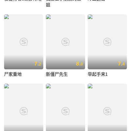
姐
7.
8.
7.
2
0
4
尸家重地
新僵尸先生
举起手来1