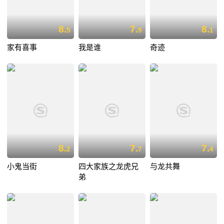
8.
7.
8.
5
9
1
家有喜事
我是谁
奇迹
8.
7.
7.
2
7
4
小鬼当街
四大家族之龙虎兄
与龙共舞
弟