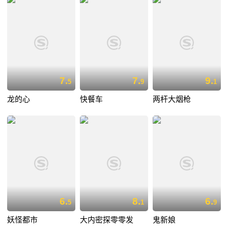
7.
7.
9.
5
9
1
龙的心
快餐车
两杆大烟枪
6.
8.
6.
5
1
9
妖怪都市
大内密探零零发
鬼新娘