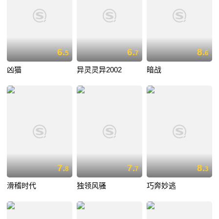
6.
6.
8.
5
7
6
凶猫
异灵灵异2002
暗战
7.
7.
8.
8
7
3
滑稽时代
独领风骚
巧奔妙逃