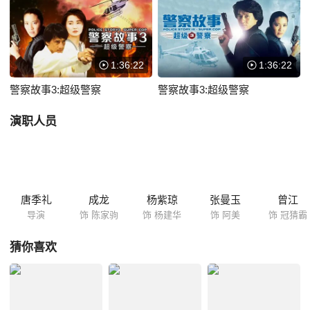
架的妻子，遇到了家驹的女友阿美（张曼玉 饰）。阿美不知家驹正在执行
任务，以为他和杨建华在偷情。阿美的举动引起了集团成员的怀疑，连场
大战一触即发！
1:36:22
1:36:22
警察故事3:超级警察
警察故事3:超级警察
演职人员
唐季礼
成龙
杨紫琼
张曼玉
曾江
导演
饰 陈家驹
饰 杨建华
饰 阿美
饰 冠猜霸
猜你喜欢