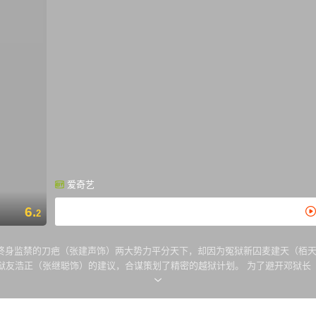
爱奇艺
6.
2
终身监禁的刀疤（张建声饰）两大势力平分天下，却因为冤狱新囚麦建天（栢天
狱友浩正（张继聪饰）的建议，合谋策划了精密的越狱计划。 为了避开邓狱长
逃狱行动！