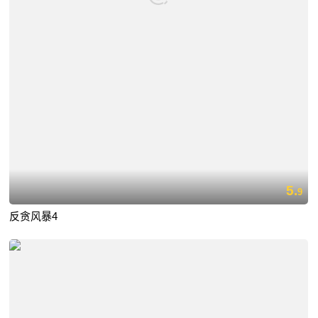
5.
9
反贪风暴4