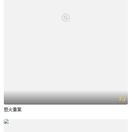
7.
2
怒火重案