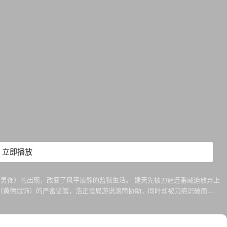
立即播放
男饰）的出现，改变了风平浪静的监狱生活。 建天先被刀疤连番威迫放弃上
（黄德斌饰）的严密监管，浩正设局游说滚筒协助，同时却被刀疤识破而被