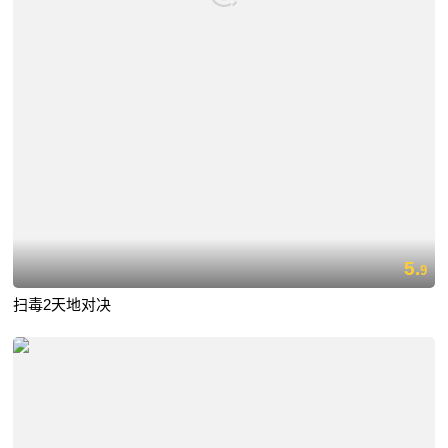
5.
9
扫毒2天地对决