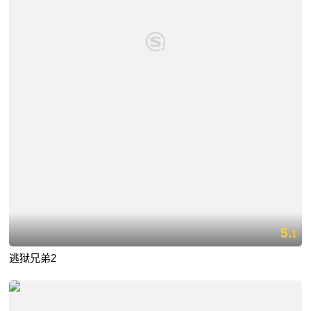
5.
1
逃狱兄弟2