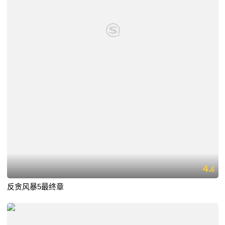
4.
6
反贪风暴5最终章