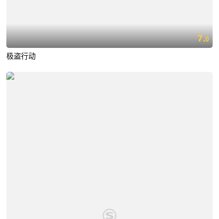
7.
0
极盗行动