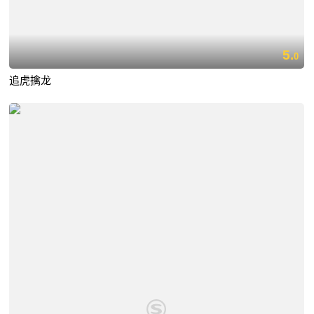
5.
0
追虎擒龙