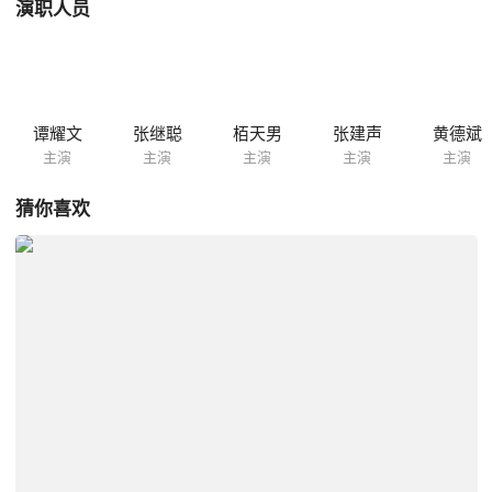
演职人员
谭耀文
张继聪
栢天男
张建声
黄德斌
主演
主演
主演
主演
主演
猜你喜欢