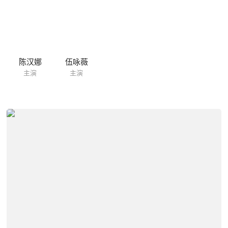
陈汉娜
伍咏薇
主演
主演