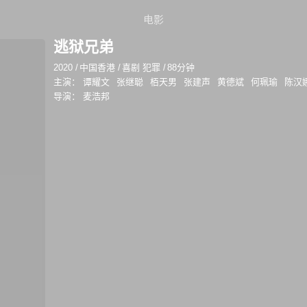
电影
逃狱兄弟
2020
/
中国香港
/
喜剧 犯罪
/
88分钟
主演：
谭耀文
张继聪
栢天男
张建声
黄德斌
何珮瑜
陈汉
导演：
麦浩邦