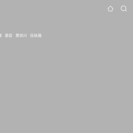
娜
泰臣
黄祥兴
伍咏薇