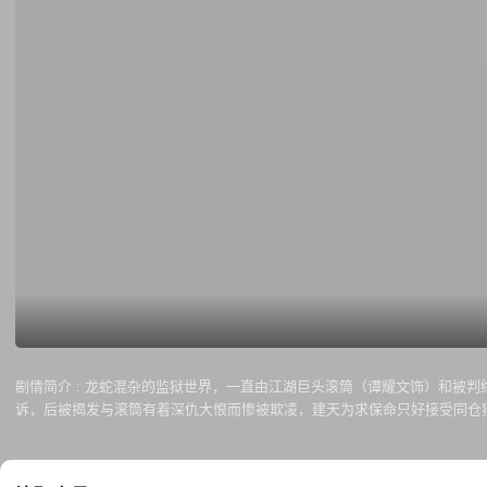
剧情简介 :
龙蛇混杂的监狱世界，一直由江湖巨头滚筒（谭耀文饰）和被判
诉，后被揭发与滚筒有着深仇大恨而惨被欺凌，建天为求保命只好接受同仓
迫接受加盟。就此，狱中四人只好放下成见共同联手，上演一场惊心动魄的