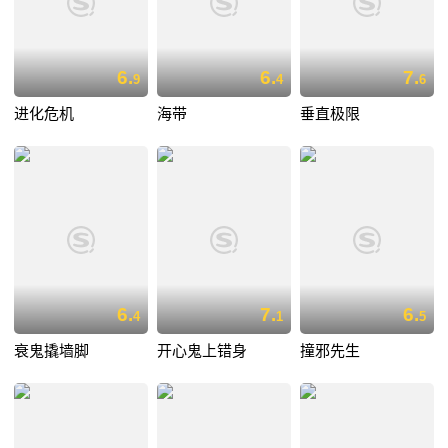
6.
6.
7.
9
4
6
进化危机
海带
垂直极限
6.
7.
6.
4
1
5
衰鬼撬墙脚
开心鬼上错身
撞邪先生