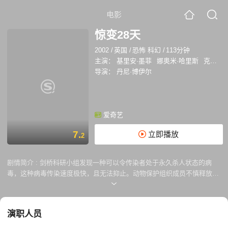
电影
惊变28天
2002
/
英国
/
恐怖 科幻
/
113分钟
主演：
基里安·墨菲
娜奥米·哈里斯
克里斯托弗·埃克莱斯顿
导演：
丹尼·博伊尔
爱奇艺
7.
立即播放
2
剧情简介 :
剑桥科研小组发现一种可以令传染者处于永久杀人状态的病
毒，这种病毒传染速度极快，且无法抑止。动物保护组织成员不慎释放了
实验室中一批携带该病毒的大猩猩后，繁华的伦敦于短短28天变成一座死
城。 自行车快递员（基里安·墨菲 Cillian Murphy 饰）于28天后的某一个
早晨醒来时，发现自己赤身裸体躺在一家破旧的医院里，周围一片狼藉，
演职人员
令他怀疑是在梦中。夜晚来临时，他受到被病毒传染了的人的袭击，危急
时刻幸被施莲娜（娜奥米·哈里斯 Naomie Harris 饰）和马克（诺亚·亨特