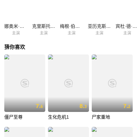
雷 Noah Huntley 饰）搭救，他也才知晓伦敦发生的一切，而这座城市没
被传染的人，仅剩极小部分伦敦居民和一些驻守在曼彻斯特外的军人。当
三人费劲千辛万苦找寻到拯救未来的一线希望时，才发现真正恐怖的还不
是病毒。
娜奥米·哈里斯
克里斯托弗·埃克莱斯顿
梅根·伯恩斯
亚历克斯·帕尔墨
宾杜·德·斯图潘尼
主演
主演
主演
主演
主演
猜你喜欢
7.
8.
7.
6
3
2
僵尸至尊
生化危机1
尸家重地