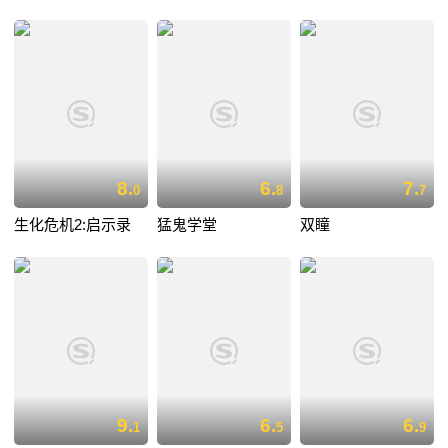
8.
6.
7.
0
8
7
生化危机2:启示录
猛鬼学堂
双瞳
9.
6.
6.
1
5
9