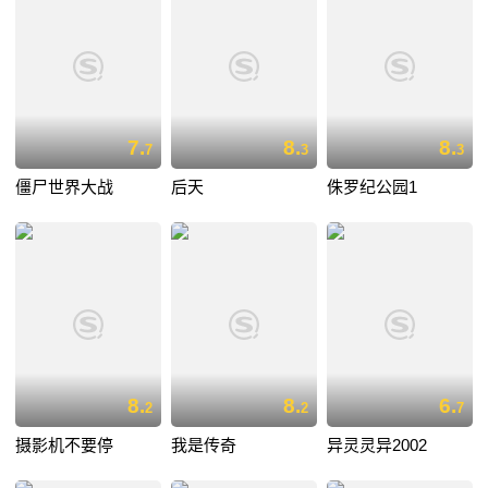
7.
8.
8.
7
3
3
僵尸世界大战
后天
侏罗纪公园1
8.
8.
6.
2
2
7
摄影机不要停
我是传奇
异灵灵异2002