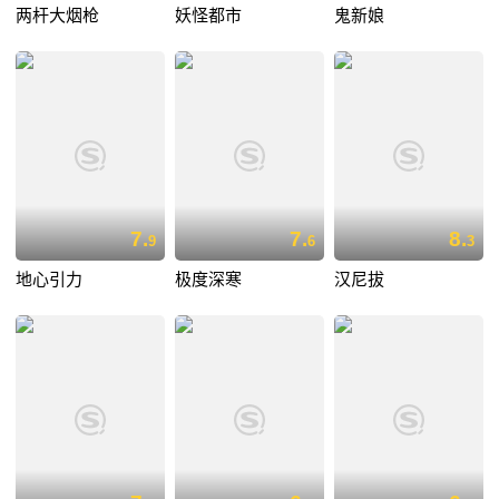
两杆大烟枪
妖怪都市
鬼新娘
7.
7.
8.
9
6
3
地心引力
极度深寒
汉尼拔