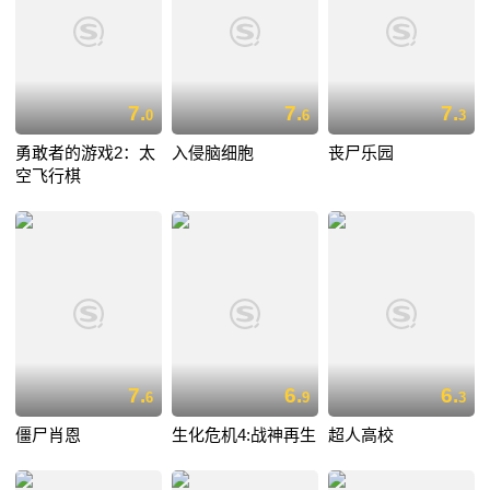
7.
7.
7.
0
6
3
勇敢者的游戏2：太
入侵脑细胞
丧尸乐园
空飞行棋
7.
6.
6.
6
9
3
僵尸肖恩
生化危机4:战神再生
超人高校