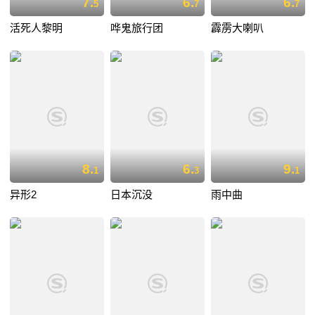
7.
6.
6.
5
7
7
活死人黎明
哗鬼旅行团
霹雳大喇叭
8.
6.
9.
1
3
1
异形2
日本沉没
雨中曲