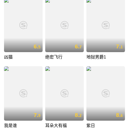
6.
6.
7.
5
7
1
凶猫
绝密飞行
地狱男爵1
7.
8.
8.
9
2
6
我是谁
耳朵大有福
紫日