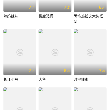
7.
7.
6.
4
7
4
辣妈辣妹
极度恐慌
恐怖热线之大头怪
婴
7.
8.
7.
3
8
8
长江七号
大鱼
时空线索