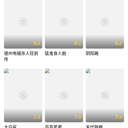
6.
6.
6.
8
1
8
德州电锯杀人狂前
猛鬼食人胎
阴阳路
传
7.
7.
7.
8
9
9
大白鲨
百变星君
末代独裁