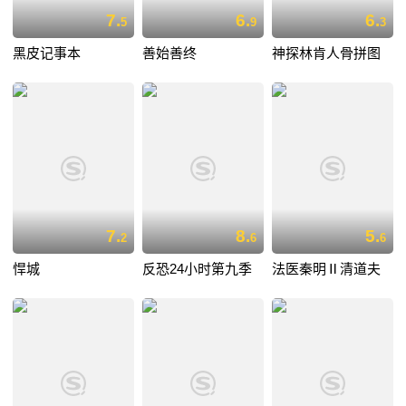
7.
6.
6.
5
9
3
黑皮记事本
善始善终
神探林肯人骨拼图
7.
8.
5.
2
6
6
悍城
反恐24小时第九季
法医秦明Ⅱ清道夫