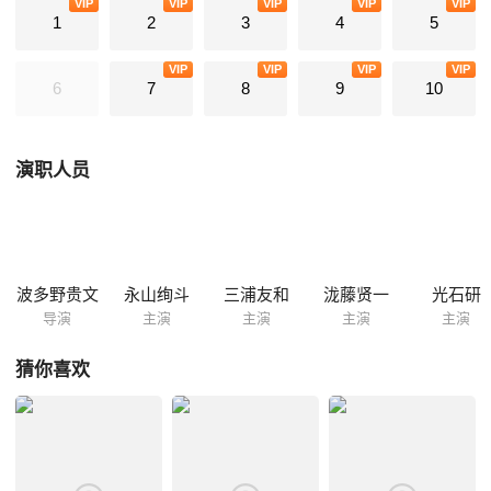
VIP
VIP
VIP
VIP
VIP
1
2
3
4
5
VIP
VIP
VIP
VIP
6
7
8
9
10
演职人员
波多野贵文
永山绚斗
三浦友和
泷藤贤一
光石研
导演
主演
主演
主演
主演
猜你喜欢