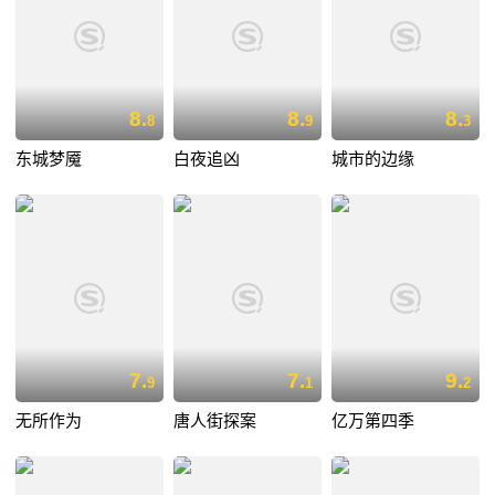
8.
8.
8.
8
9
3
东城梦魇
白夜追凶
城市的边缘
7.
7.
9.
9
1
2
无所作为
唐人街探案
亿万第四季