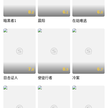
8.
6.
6.
2
1
0
暗黑者1
晨阳
在劫难逃
7.
8.
6.
8
5
7
目击证人
使徒行者
冷案