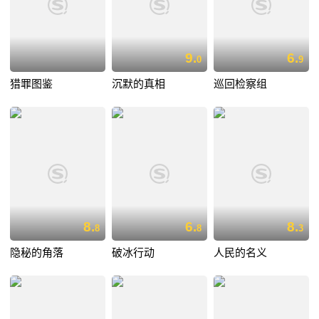
9.
6.
0
9
猎罪图鉴
沉默的真相
巡回检察组
8.
6.
8.
8
8
3
隐秘的角落
破冰行动
人民的名义