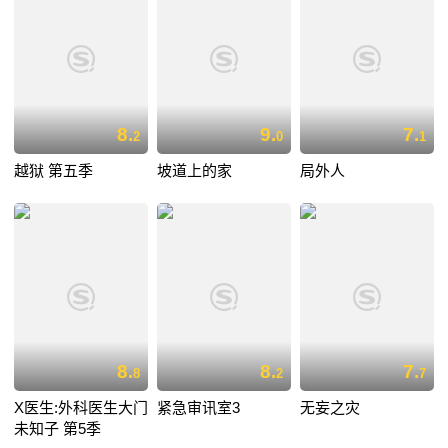
8.
9.
7.
2
0
1
越狱 第五季
坡道上的家
局外人
8.
8.
7.
8
2
7
X医生:外科医生大门
紧急审讯室3
无妄之灾
未知子 第5季