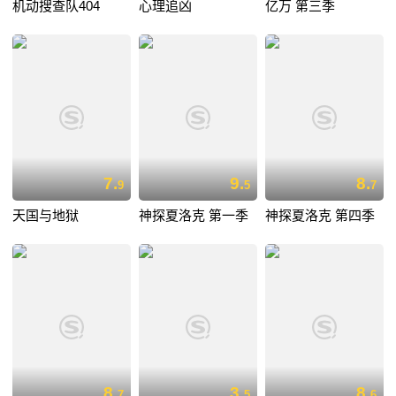
机动搜查队404
心理追凶
亿万 第三季
7.
9.
8.
9
5
7
天国与地狱
神探夏洛克 第一季
神探夏洛克 第四季
8.
3.
8.
7
5
6