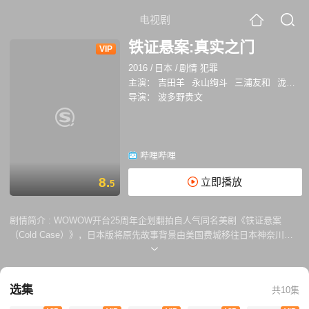
电视剧
铁证悬案:真实之门
VIP
2016
/
日本
/
剧情 犯罪
主演：
吉田羊
永山绚斗
三浦友和
泷藤贤一
导演：
波多野贵文
哔哩哔哩
8.
立即播放
5
剧情简介 :
WOWOW开台25周年企划翻拍自人气同名美剧《铁证悬案
（Cold Case）》，日本版将原先故事背景由美国费城移往日本神奈川
县，讲述女警石川百合（吉田羊 饰）和她的小组重新发掘，分析证据，侦
破多年以前发生的种种悬而未破的罪案，将真凶绳之以法，还受害者及家
属以正义的故事。
选集
共10集