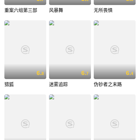
重案六组第三部
风暴舞
无所畏惧
6.
6.
6.
8
7
4
猎狐
迷雾追踪
伪钞者之末路