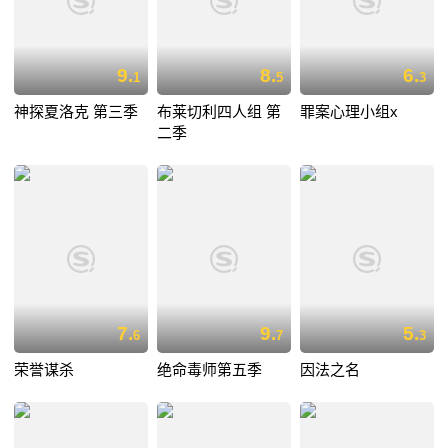
9.
8.
6.
1
5
3
神探夏洛克 第三季
布莱切利四人组 第
罪案心理小组x
二季
7.
9.
5.
6
7
3
荣誉谋杀
绝命毒师第五季
因法之名