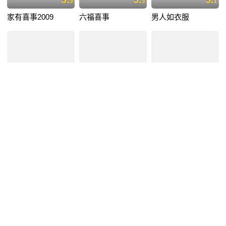
5
3
1
家有喜事2009
六福喜事
男人如衣服
5.
4.
7.
1
0
4
神奇侠侣
天生不对
少年15/16时