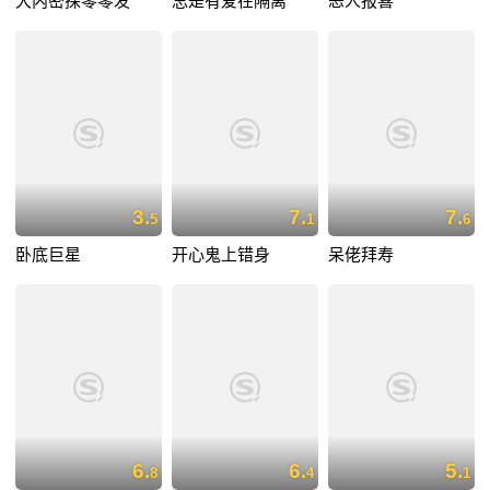
大内密探零零发
总是有爱在隔离
恶人报喜
3.
7.
7.
5
1
6
卧底巨星
开心鬼上错身
呆佬拜寿
6.
6.
5.
8
4
1