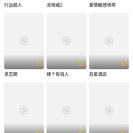
行运超人
龙咁威2
爱情敏感地带
7.
5.
5.
1
9
7
求恋期
嫁个有钱人
百星酒店
5.
5.
5.