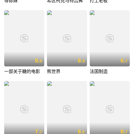
等郎妹
希区柯克与特吕弗
打工老板
8.
8.
6.
8
9
7
一部关于糖的电影
熊世界
法国制造
7.
8.
8.
7
6
7