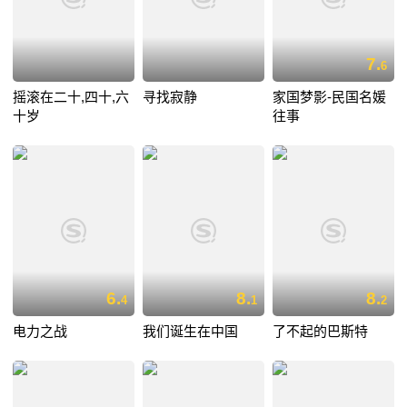
7.
6
摇滚在二十,四十,六
寻找寂静
家国梦影-民国名媛
十岁
往事
6.
8.
8.
4
1
2
电力之战
我们诞生在中国
了不起的巴斯特