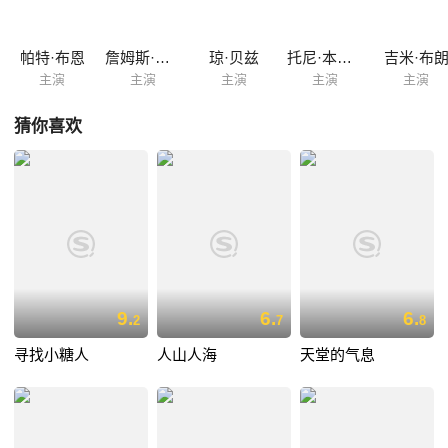
帕特·布恩
詹姆斯·凯恩
琼·贝兹
托尼·本内特
吉米·布
主演
主演
主演
主演
主演
猜你喜欢
9.
6.
6.
2
7
8
寻找小糖人
人山人海
天堂的气息