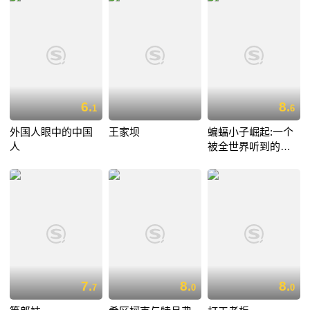
6.
8.
1
6
外国人眼中的中国
王家坝
蝙蝠小子崛起:一个
人
被全世界听到的愿
望
7.
8.
8.
7
0
0