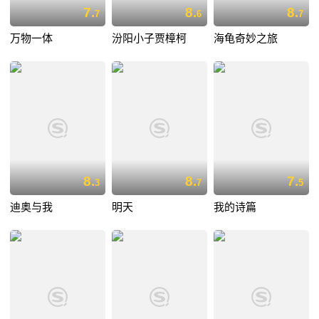
7.
8.
8.
7
6
7
万物一体
汾阳小子贾樟柯
海龟奇妙之旅
8.
8.
7.
3
7
5
迪奥与我
明天
我的诗篇