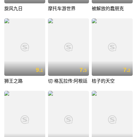
旋风九日
摩托车游世界
被解放的蠢朋克
9.
7.
7.
1
5
2
狮王之路
切·格瓦拉传:阿根廷
桔子的天空