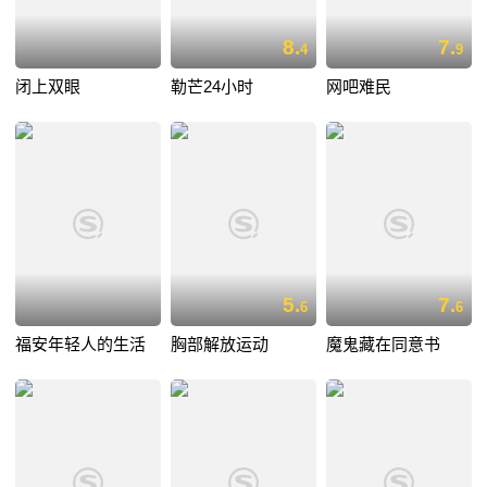
8.
7.
4
9
闭上双眼
勒芒24小时
网吧难民
5.
7.
6
6
福安年轻人的生活
胸部解放运动
魔鬼藏在同意书