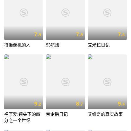
7.
7.
7.
9
9
6
持摄像机的人
93航班
艾米粒日记
9.
8.
9.
2
7
4
福原爱:镜头下的四
帝企鹅日记
艾维奇的真实故事
分之一个世纪