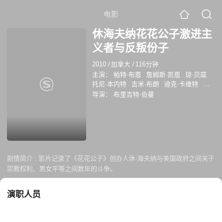
电影
休海夫纳花花公子激进主
义者与反叛份子
2010
/
加拿大
/
116分钟
主演：
帕特·布恩
詹姆斯·凯恩
琼·贝兹
托尼·本内特
吉米·布朗
迪克·卡维特
休·
海夫纳
导演：
布里吉特·伯曼
剧情简介 :
影片记录了《花花公子》创办人休·海夫纳与美国政府之间关于
宗教权利、男女平等之间数年的斗争。
演职人员