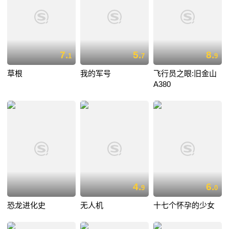
7.
5.
8.
1
7
9
草根
我的军号
飞行员之眼:旧金山
A380
4.
6.
9
0
恐龙进化史
无人机
十七个怀孕的少女