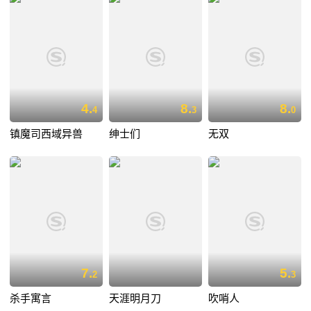
4.
8.
8.
4
3
0
镇魔司西域异兽
绅士们
无双
7.
5.
2
3
杀手寓言
天涯明月刀
吹哨人