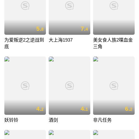
5.
7.
8
4
为爱叛逆2之逆战到
大上海1937
美女食人族2喋血金
底
三角
4.
4.
6.
2
1
2
妖铃铃
酒剑
非凡任务