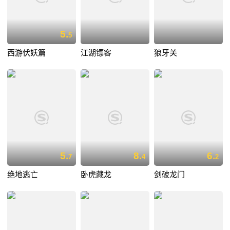
5.
5
西游伏妖篇
江湖镖客
狼牙关
5.
8.
6.
7
4
2
绝地逃亡
卧虎藏龙
剑破龙门