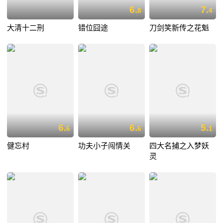
6.
7.
8
4
大清十二刑
错位囧途
刀剑笑新传之花魁
6.
6.
5.
6
6
1
健忘村
功夫小子闯情关
四大名捕之入梦妖
灵