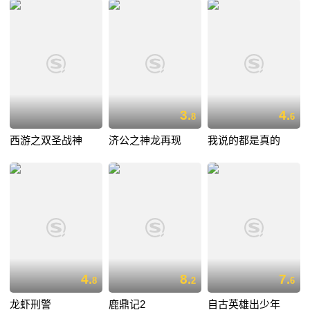
3.
4.
8
6
西游之双圣战神
济公之神龙再现
我说的都是真的
4.
8.
7.
8
2
6
龙虾刑警
鹿鼎记2
自古英雄出少年