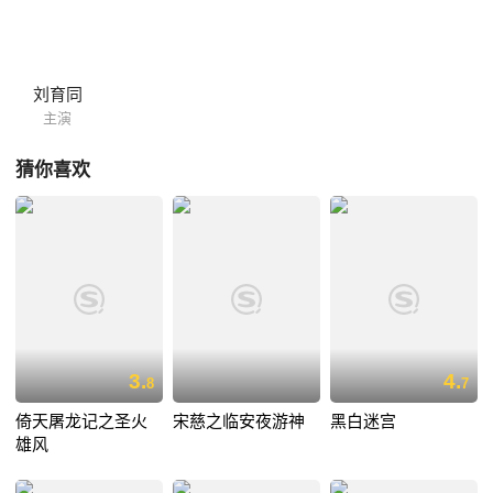
刘育同
主演
猜你喜欢
3.
4.
8
7
倚天屠龙记之圣火
宋慈之临安夜游神
黑白迷宫
雄风