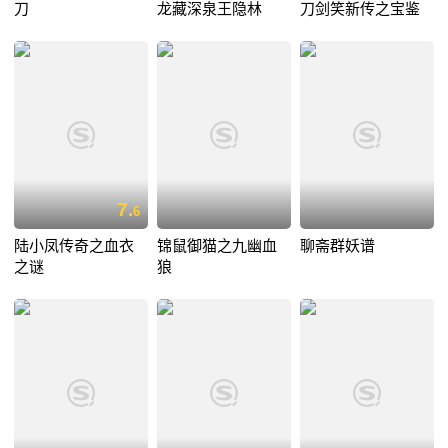
刀
龙藏深泉王隐林
刀剑笑新传之宝鉴
7.
6
陆小凤传奇之血衣
锦鼠御猫之九幽血
聊斋群妖谱
之谜
狼