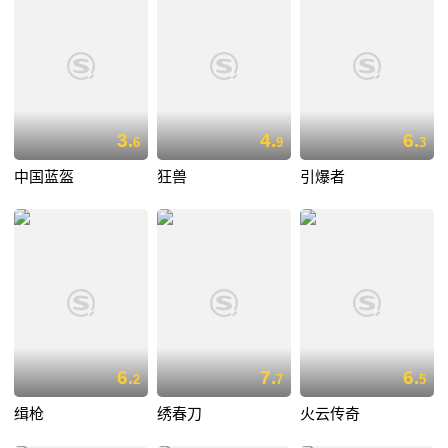
3.
4.
6.
6
9
3
中国蓝盔
狂兽
引爆者
6.
7.
6.
2
7
5
缉枪
绣春刀
火云传奇