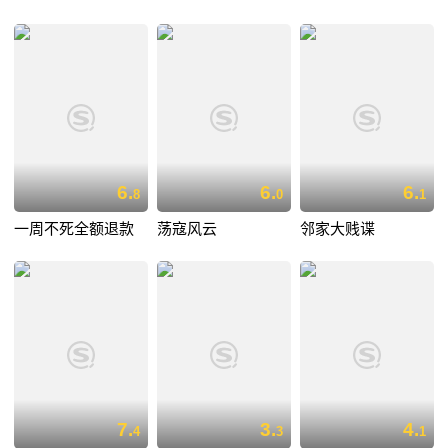
6.
6.
6.
8
0
1
一周不死全额退款
荡寇风云
邻家大贱谍
7.
3.
4.
4
3
1