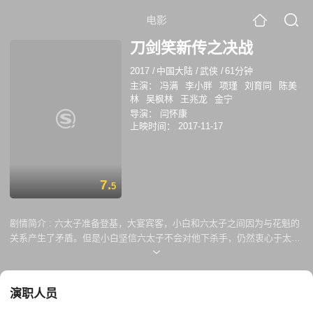
电影
刀剑笑新传之决战
2017
/
中国大陆
/
武侠
/
61分钟
主演：
冯满
李小胖
项瑾
刘育同
陈美
林
吴枫林
王兆龙
金宁
导演：
闫怀康
上映时间：
2017-11-17
7.
5
剧情简介 :
六太子准备登基，大宴宾客，小白和六太子之间因为与花魁的
关系产生了矛盾。但是小白坚信六太子不会对他下杀手，仍然衷心于太
子。为了清除异己，六太子派小白去杀一个大臣，但这却是六太子的阴
谋，到了那里小白遭遇陷害，梦香将小白从密道送至郊外的圣皇庙，在那
里小白遇到了众多武将，才得知梦香的真实身份，此时六太子的追兵杀
演职人员
来，朝堂与江湖的决战也就此展开。