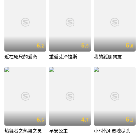
6.
5.
5.
2
9
8
近在咫尺的爱恋
重返艾泽拉斯
我的狐朋狗友
6.
4.
5.
6
7
1
热舞者之热舞之灵
早安公主
小时代4:灵魂尽头