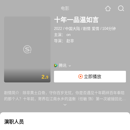
电影
十年一品温如言
2022
/
中国大陆
/
剧情 爱情
/
104分钟
主演：
on
导演：
赵非
腾讯
2.
立即播放
9
剧情简介 :
除非黄土白骨，守你百岁无忧，你是否遇见十年羁绊百年奉陪
的那个人？十年前，寄养在江南水乡的温衡（任敏 饰）第一次被接回北方
温家，命运的安排让她遇见了言希（丁禹兮 饰），这一遇见，便是十年纠
缠。一个是低眉顺眼的温家女孩，一个是张扬跋扈的言家长孙，他们的人
生道路不停交汇又分离，终于发现，两人心中所愿，不过是“永远在一
演职人员
起”。十年后的重逢，伴随着亲朋好友的陪伴与见证，似乎是命运的轮回，
给这个“只羡温言不羡仙”的故事画上句点。