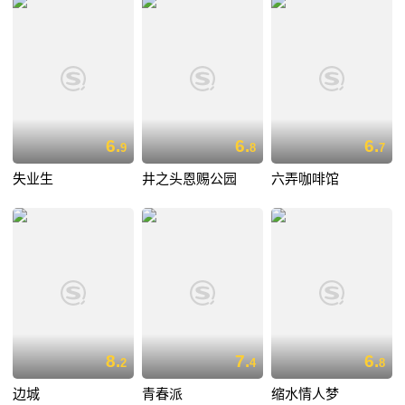
6.
6.
6.
9
8
7
失业生
井之头恩赐公园
六弄咖啡馆
8.
7.
6.
2
4
8
边城
青春派
缩水情人梦