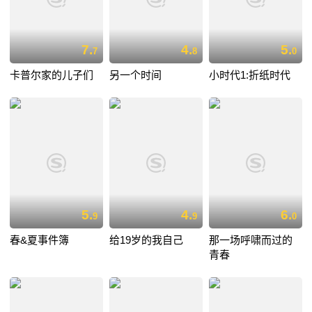
7.
4.
5.
7
8
0
卡普尔家的儿子们
另一个时间
小时代1:折纸时代
5.
4.
6.
9
9
0
春&夏事件簿
给19岁的我自己
那一场呼啸而过的
青春