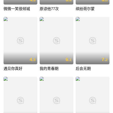
9
4
5
微微一笑很倾城
原谅他77次
缤纷荷尔蒙
4.
6.
7.
5
1
2
遇见你真好
我的青春期
后会无期