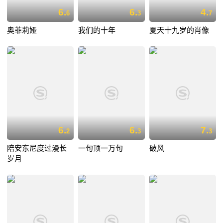
6.
6.
4.
6
3
7
奥菲莉娅
我们的十年
夏天十九岁的肖像
6.
6.
7.
2
3
3
陪安东尼度过漫长
一句顶一万句
破风
岁月