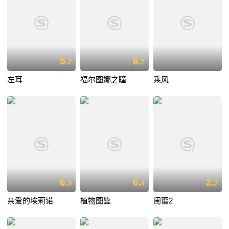
5.
6.
7
7
左耳
福尔图娜之瞳
乘风
6.
6.
2.
9
4
7
亲爱的埃莉诺
植物图鉴
闺蜜2